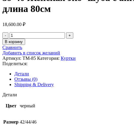
длина 80см
18,600.00
₽
Количество
товара
В корзину
39-
Сравнить
40
Добавить в список желаний
Женская
Артикул:
ТМ-85
Категория:
Куртки
эко-
Поделиться:
шуба
с
Детали
английским
Отзывы (0)
воротником,
Shipping & Delivery
с
поясом,
Детали
лама,
черный/
Цвет
черный
серый/
пудра
длина
Размер
42/44/46
80см