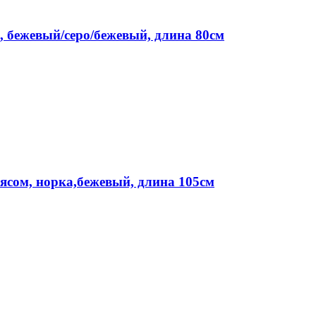
, бежевый/серо/бежевый, длина 80см
ясом, норка,бежевый, длина 105см