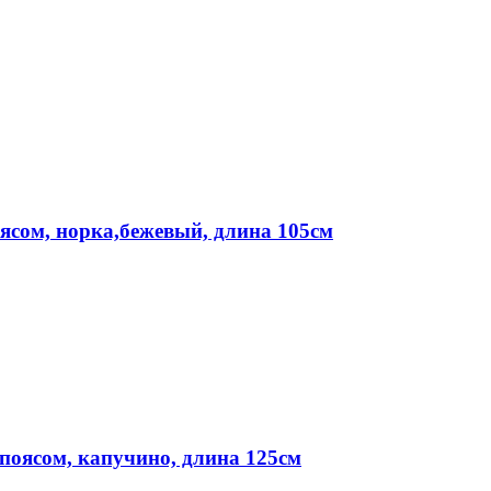
ясом, норка,бежевый, длина 105см
поясом, капучино, длина 125см