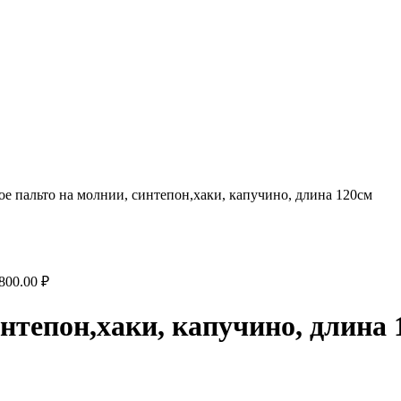
е пальто на молнии, синтепон,хаки, капучино, длина 120см
,800.00
₽
нтепон,хаки, капучино, длина 