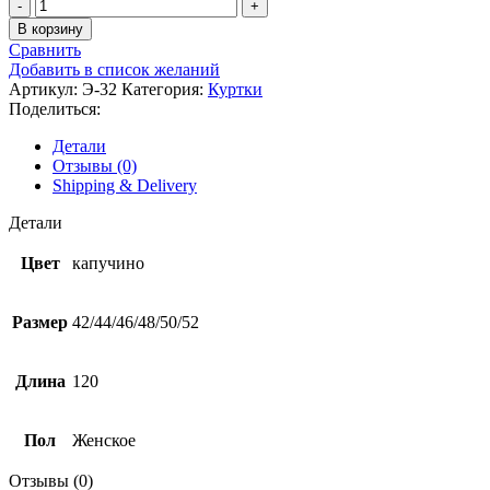
Количество
товара
В корзину
Женское
Сравнить
пальто
Добавить в список желаний
на
Артикул:
Э-32
Категория:
Куртки
молнии,
Поделиться:
синтепон,хаки,
капучино,
Детали
длина
Отзывы (0)
120см
Shipping & Delivery
Детали
Цвет
капучино
Размер
42/44/46/48/50/52
Длина
120
Пол
Женское
Отзывы (0)