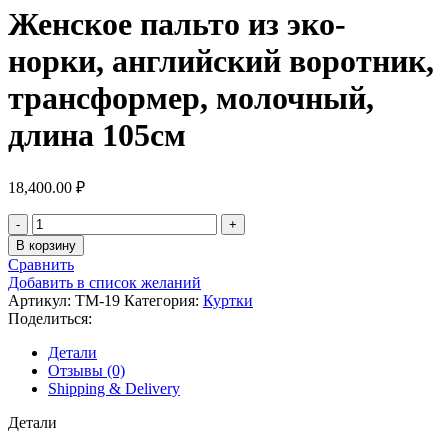
Женское пальто из эко-
норки, английский воротник,
трансформер, молочный,
длина 105см
18,400.00
₽
Количество
товара
В корзину
Женское
Сравнить
пальто
Добавить в список желаний
из
Артикул:
ТМ-19
Категория:
Куртки
эко-
Поделиться:
норки,
английский
Детали
воротник,
Отзывы (0)
трансформер,
Shipping & Delivery
молочный,
длина
Детали
105см