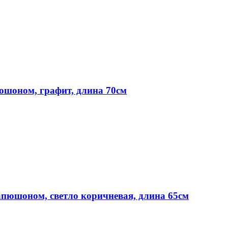
юшоном, графит, длина 70см
апюшоном, светло коричневая, длина 65см