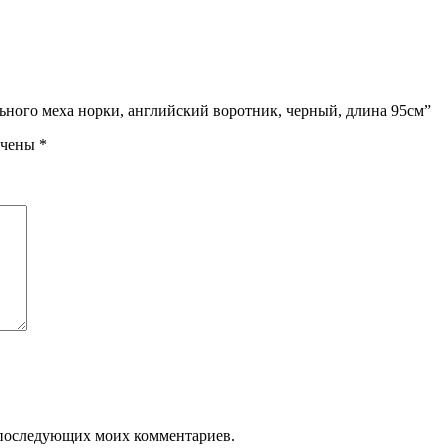
льного меха норки, английский воротник, черный, длина 95см”
ечены
*
ля последующих моих комментариев.