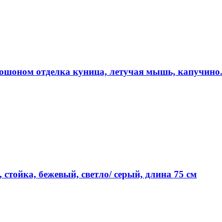
юшоном отделка куница, летучая мышь, капучино.
стойка, бежевый, светло/ серый, длина 75 см