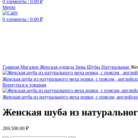
0
элементы
/
0.00
₽
Меню
0
элементы
/
0.00
₽
Нажмите, чтобы увеличить
Главная
Магазин
Женская одежда
Зима
Шубы
Натуральные
Жен
Женская шуба из натурального меха норки, с поясом , английс
Вернуться к товарам
Женская шуба из натурального меха норки, с поясом, английск
Женская шуба из натуральног
269,500.00
₽