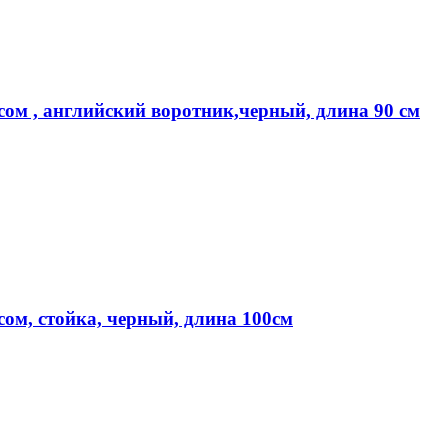
сом , английский воротник,черный, длина 90 см
сом, стойка, черный, длина 100см