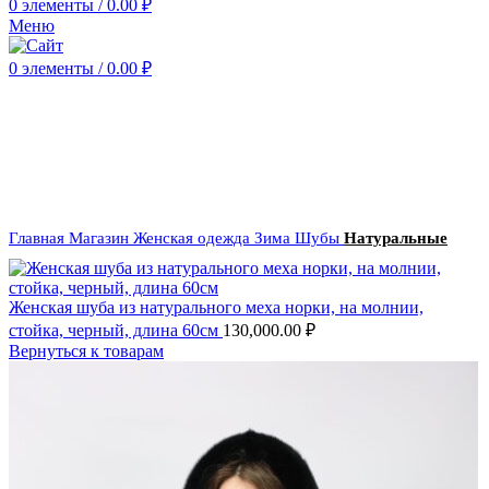
0
элементы
/
0.00
₽
Меню
0
элементы
/
0.00
₽
Нажмите, чтобы увеличить
Главная
Магазин
Женская одежда
Зима
Шубы
Натуральные
Женская шуба из натурального меха норки, на молнии,
стойка, черный, длина 60см
130,000.00
₽
Вернуться к товарам