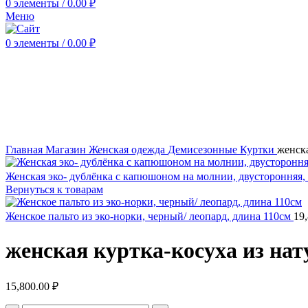
0
элементы
/
0.00
₽
Меню
0
элементы
/
0.00
₽
Нажмите, чтобы увеличить
Главная
Магазин
Женская одежда
Демисезонные
Куртки
женска
Женская эко- дублёнка с капюшоном на молнии, двусторонняя,
Вернуться к товарам
Женское пальто из эко-норки, черный/ леопард, длина 110см
19
женская куртка-косуха из нат
15,800.00
₽