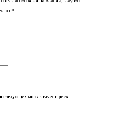
з натуральной кожи на молнии, голубой”
ечены
*
ля последующих моих комментариев.