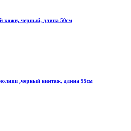
й кожи, черный, длина 50см
 молнии ,черный винтаж, длина 55см