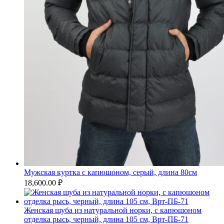
Мужская куртка с капюшоном, серый, длина 80см
18,600.00
₽
Женская шуба из натуральной норки, с капюшоном
отделка рысь, черный, длина 105 см, Врт-ПБ-71