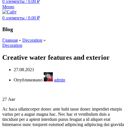
0
элементы
/
0.00
₽
Меню
0
элементы
/
0.00
₽
Blog
Главная
»
Decoration
»
Decoration
Creative water features and exterior
27.08.2021
Опубликовано
admin
27
Авг
Ac haca ullamcorper donec ante habi tasse donec imperdiet eturpis
varius per a augue magna hac. Nec hac et vestibulum duis a
tincidunt per a aptent interdum purus feugiat a id aliquet erat
himenaeos nunc torquent euismod adipiscing adipiscing dui gravida