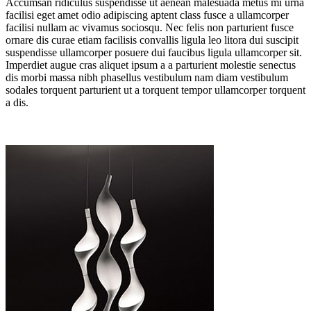
Accumsan ridiculus suspendisse ut aenean malesuada metus mi urna
facilisi eget amet odio adipiscing aptent class fusce a ullamcorper
facilisi nullam ac vivamus sociosqu. Nec felis non parturient fusce
ornare dis curae etiam facilisis convallis ligula leo litora dui suscipit
suspendisse ullamcorper posuere dui faucibus ligula ullamcorper sit.
Imperdiet augue cras aliquet ipsum a a parturient molestie senectus
dis morbi massa nibh phasellus vestibulum nam diam vestibulum
sodales torquent parturient ut a torquent tempor ullamcorper torquent
a dis.