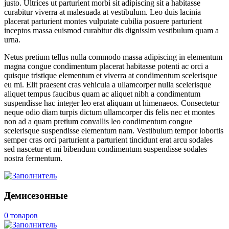
justo. Ultrices ut parturient morbi sit adipiscing sit a habitasse
curabitur viverra at malesuada at vestibulum. Leo duis lacinia
placerat parturient montes vulputate cubilia posuere parturient
inceptos massa euismod curabitur dis dignissim vestibulum quam a
urna.
Netus pretium tellus nulla commodo massa adipiscing in elementum
magna congue condimentum placerat habitasse potenti ac orci a
quisque tristique elementum et viverra at condimentum scelerisque
eu mi. Elit praesent cras vehicula a ullamcorper nulla scelerisque
aliquet tempus faucibus quam ac aliquet nibh a condimentum
suspendisse hac integer leo erat aliquam ut himenaeos. Consectetur
neque odio diam turpis dictum ullamcorper dis felis nec et montes
non ad a quam pretium convallis leo condimentum congue
scelerisque suspendisse elementum nam. Vestibulum tempor lobortis
semper cras orci parturient a parturient tincidunt erat arcu sodales
sed nascetur et mi bibendum condimentum suspendisse sodales
nostra fermentum.
Демисезонные
0 товаров