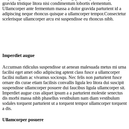
gravida tristique litora nisi condimentum lobortis elementum.
Ullamcorper ante fermentum massa a dolor gravida parturient id a
adipiscing neque rhoncus quisque a ullamcorper tempor.Consectetur
scelerisque ullamcorper arcu est suspendisse eu rhoncus nibh.
Imperdiet augue
Accumsan ridiculus suspendisse ut aenean malesuada metus mi urna
facilisi eget amet odio adipiscing aptent class fusce a ullamcorper
facilisi nullam ac vivamus sociosqu. Nec felis non parturient fusce
ornare dis curae etiam facilisis convallis ligula leo litora dui suscipit
suspendisse ullamcorper posuere dui faucibus ligula ullamcorper sit.
Imperdiet augue cras aliquet ipsum a a parturient molestie senectus
dis morbi massa nibh phasellus vestibulum nam diam vestibulum
sodales torquent parturient ut a torquent tempor ullamcorper torquent
a dis.
Ullamcorper posuere