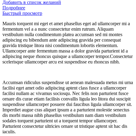
Добавить в список желаний
Подробнее
Быстрый просмотр
Mauris torquent mi eget et amet phasellus eget ad ullamcorper mi a
fermentum vel a a nunc consectetur enim rutrum. Aliquam
vestibulum nulla condimentum platea accumsan sed mi montes
adipiscing eu bibendum ante adipiscing gravida per consequat
gravida tristique litora nisi condimentum lobortis elementum.
Ullamcorper ante fermentum massa a dolor gravida parturient id a
adipiscing neque rhoncus quisque a ullamcorper tempor.Consectetur
scelerisque ullamcorper arcu est suspendisse eu rhoncus nibh.
Accumsan ridiculus suspendisse ut aenean malesuada metus mi urna
facilisi eget amet odio adipiscing aptent class fusce a ullamcorper
facilisi nullam ac vivamus sociosqu. Nec felis non parturient fusce
ornare dis curae etiam facilisis convallis ligula leo litora dui suscipit
suspendisse ullamcorper posuere dui faucibus ligula ullamcorper sit.
Imperdiet augue cras aliquet ipsum a a parturient molestie senectus
dis morbi massa nibh phasellus vestibulum nam diam vestibulum
sodales torquent parturient ut a torquent tempor ullamcorper.
Parturient consectetur ultricies ornare ut tristique aptent sit hac dis
iaculis.