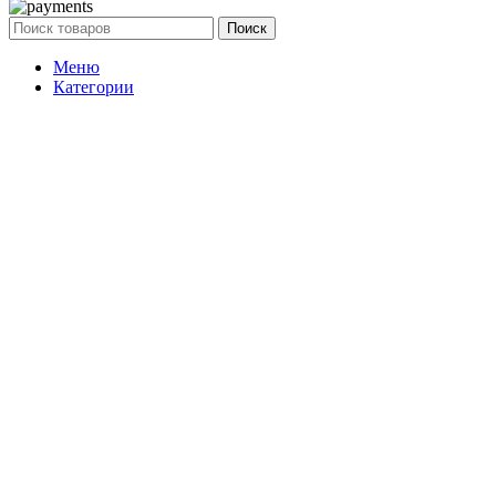
Поиск
Меню
Категории
Женская одежда
Зима
Шубы
Натуральные
Экошубы
Дубленки
Натуральные
Эко-дубленки
Пуховики
Демисезонные
Куртки
Натуральная кожа
Синтепоновые
Пальто
Плащи
Мужская одежда
Зима
Дубленки
Пуховики