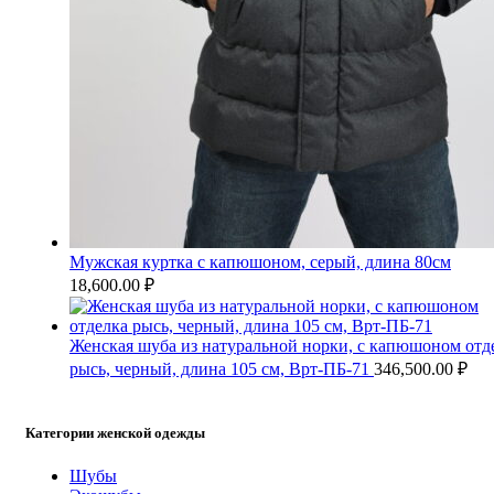
Мужская куртка с капюшоном, серый, длина 80см
18,600.00
₽
Женская шуба из натуральной норки, с капюшоном отд
рысь, черный, длина 105 см, Врт-ПБ-71
346,500.00
₽
Категории женской одежды
Шубы