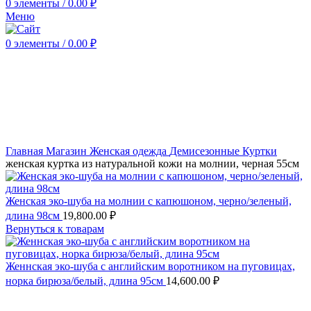
0
элементы
/
0.00
₽
Меню
0
элементы
/
0.00
₽
Нажмите, чтобы увеличить
Главная
Магазин
Женская одежда
Демисезонные
Куртки
женская куртка из натуральной кожи на молнии, черная 55см
Женская эко-шуба на молнии с капюшоном, черно/зеленый,
длина 98см
19,800.00
₽
Вернуться к товарам
Женнская эко-шуба с английским воротником на пуговицах,
норка бирюза/белый, длина 95см
14,600.00
₽